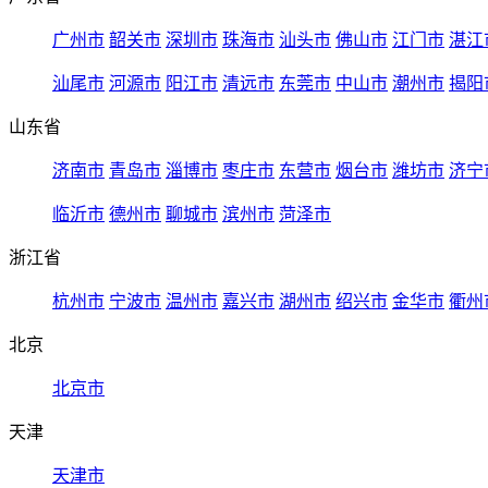
广州市
韶关市
深圳市
珠海市
汕头市
佛山市
江门市
湛江
汕尾市
河源市
阳江市
清远市
东莞市
中山市
潮州市
揭阳
山东省
济南市
青岛市
淄博市
枣庄市
东营市
烟台市
潍坊市
济宁
临沂市
德州市
聊城市
滨州市
菏泽市
浙江省
杭州市
宁波市
温州市
嘉兴市
湖州市
绍兴市
金华市
衢州
北京
北京市
天津
天津市