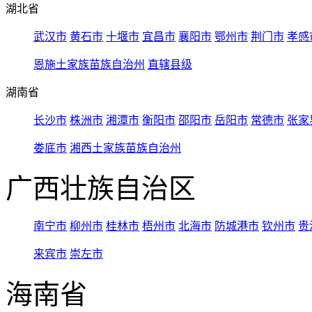
湖北省
武汉市
黄石市
十堰市
宜昌市
襄阳市
鄂州市
荆门市
孝感
恩施土家族苗族自治州
直辖县级
湖南省
长沙市
株洲市
湘潭市
衡阳市
邵阳市
岳阳市
常德市
张家
娄底市
湘西土家族苗族自治州
广西壮族自治区
南宁市
柳州市
桂林市
梧州市
北海市
防城港市
钦州市
贵
来宾市
崇左市
海南省