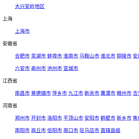
大兴安岭地区
上海
上海市
安徽省
合肥市
芜湖市
蚌埠市
淮南市
马鞍山市
淮北市
铜陵市
安
六安市
亳州市
池州市
宣城市
江西省
南昌市
景德镇市
萍乡市
九江市
新余市
鹰潭市
赣州市
吉
河南省
郑州市
开封市
洛阳市
平顶山市
安阳市
鹤壁市
新乡市
焦
南阳市
商丘市
信阳市
周口市
驻马店市
直辖县级