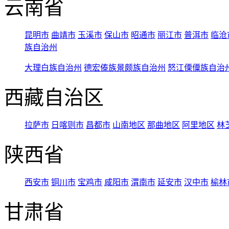
云南省
昆明市
曲靖市
玉溪市
保山市
昭通市
丽江市
普洱市
临沧
族自治州
大理白族自治州
德宏傣族景颇族自治州
怒江傈僳族自治
西藏自治区
拉萨市
日喀则市
昌都市
山南地区
那曲地区
阿里地区
林
陕西省
西安市
铜川市
宝鸡市
咸阳市
渭南市
延安市
汉中市
榆林
甘肃省