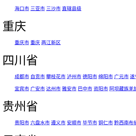
海口市
三亚市
三沙市
直辖县级
重庆
重庆市
重庆
两江新区
四川省
成都市
自贡市
攀枝花市
泸州市
德阳市
绵阳市
广元市
遂
宜宾市
广安市
达州市
雅安市
巴中市
资阳市
阿坝藏族羌
贵州省
贵阳市
六盘水市
遵义市
安顺市
毕节市
铜仁市
黔西南布