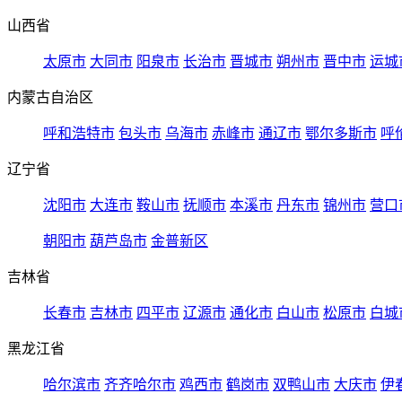
山西省
太原市
大同市
阳泉市
长治市
晋城市
朔州市
晋中市
运城
内蒙古自治区
呼和浩特市
包头市
乌海市
赤峰市
通辽市
鄂尔多斯市
呼
辽宁省
沈阳市
大连市
鞍山市
抚顺市
本溪市
丹东市
锦州市
营口
朝阳市
葫芦岛市
金普新区
吉林省
长春市
吉林市
四平市
辽源市
通化市
白山市
松原市
白城
黑龙江省
哈尔滨市
齐齐哈尔市
鸡西市
鹤岗市
双鸭山市
大庆市
伊