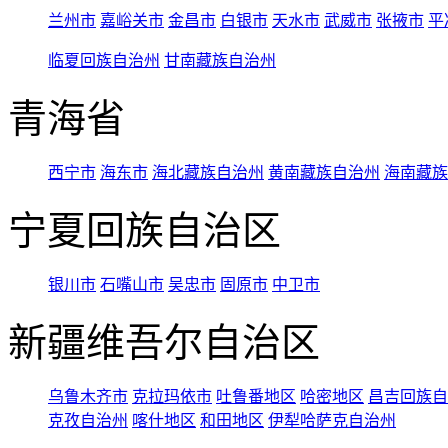
兰州市
嘉峪关市
金昌市
白银市
天水市
武威市
张掖市
平
临夏回族自治州
甘南藏族自治州
青海省
西宁市
海东市
海北藏族自治州
黄南藏族自治州
海南藏族
宁夏回族自治区
银川市
石嘴山市
吴忠市
固原市
中卫市
新疆维吾尔自治区
乌鲁木齐市
克拉玛依市
吐鲁番地区
哈密地区
昌吉回族自
克孜自治州
喀什地区
和田地区
伊犁哈萨克自治州