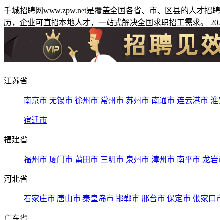
千城招聘网www.zpw.net是覆盖全国各省、市、区县的人
历，企业可直招本地人才，一站式解决全国求职招工需求。 2026
江苏省
南京市
无锡市
徐州市
常州市
苏州市
南通市
连云港市
淮
宿迁市
福建省
福州市
厦门市
莆田市
三明市
泉州市
漳州市
南平市
龙岩
河北省
石家庄市
唐山市
秦皇岛市
邯郸市
邢台市
保定市
张家口
广东省